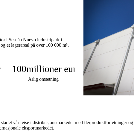
tor i Seseña Nuevo industripark i
 og et lagerareal på over 100 000 m³,
r
100
millioner euro
Årlig omsetning
i startet vår reise i distribusjonsmarkedet med flerproduktforretninger o
ternasjonale eksportmarkedet.