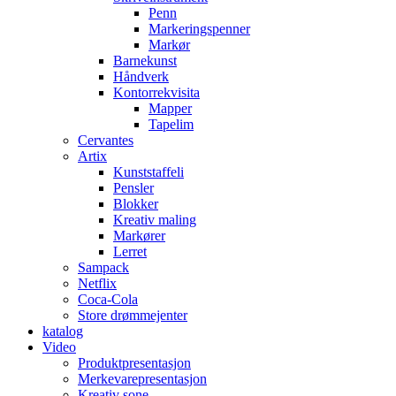
Penn
Markeringspenner
Markør
Barnekunst
Håndverk
Kontorrekvisita
Mapper
Tapelim
Cervantes
Artix
Kunststaffeli
Pensler
Blokker
Kreativ maling
Markører
Lerret
Sampack
Netflix
Coca-Cola
Store drømmejenter
katalog
Video
Produktpresentasjon
Merkevarepresentasjon
Kreativ sone