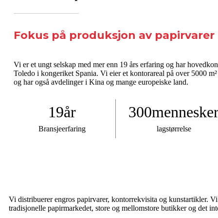
Fokus på produksjon av papirvarer
Vi er et ungt selskap med mer enn 19 års erfaring og har hovedkon
Toledo i kongeriket Spania. Vi eier et kontorareal på over 5000 m²
og har også avdelinger i Kina og mange europeiske land.
19
år
300
menneske
Bransjeerfaring
lagstørrelse
Vi distribuerer engros papirvarer, kontorrekvisita og kunstartikler. V
tradisjonelle papirmarkedet, store og mellomstore butikker og det in