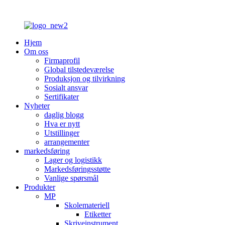
Hjem
Om oss
Firmaprofil
Global tilstedeværelse
Produksjon og tilvirkning
Sosialt ansvar
Sertifikater
Nyheter
daglig blogg
Hva er nytt
Utstillinger
arrangementer
markedsføring
Lager og logistikk
Markedsføringsstøtte
Vanlige spørsmål
Produkter
MP
Skolemateriell
Etiketter
Skriveinstrument