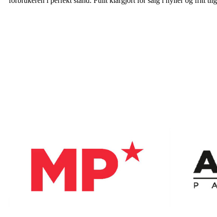
forbrukeren i perfekt stand. Fullt klargjort for salg i hyller og fritt ti