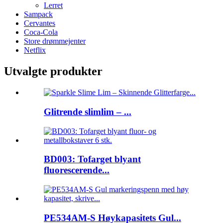
Lerret
Sampack
Cervantes
Coca-Cola
Store drømmejenter
Netflix
Utvalgte produkter
Glitrende slimlim – ...
BD003: Tofarget blyant
fluorescerende...
PE534AM-S Høykapasitets Gul...