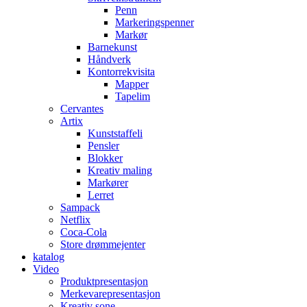
Penn
Markeringspenner
Markør
Barnekunst
Håndverk
Kontorrekvisita
Mapper
Tapelim
Cervantes
Artix
Kunststaffeli
Pensler
Blokker
Kreativ maling
Markører
Lerret
Sampack
Netflix
Coca-Cola
Store drømmejenter
katalog
Video
Produktpresentasjon
Merkevarepresentasjon
Kreativ sone