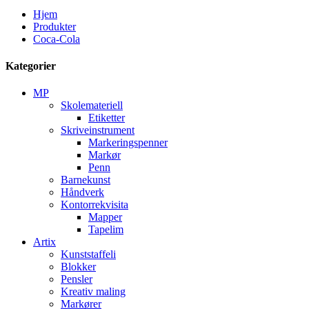
Hjem
Produkter
Coca-Cola
Kategorier
MP
Skolemateriell
Etiketter
Skriveinstrument
Markeringspenner
Markør
Penn
Barnekunst
Håndverk
Kontorrekvisita
Mapper
Tapelim
Artix
Kunststaffeli
Blokker
Pensler
Kreativ maling
Markører