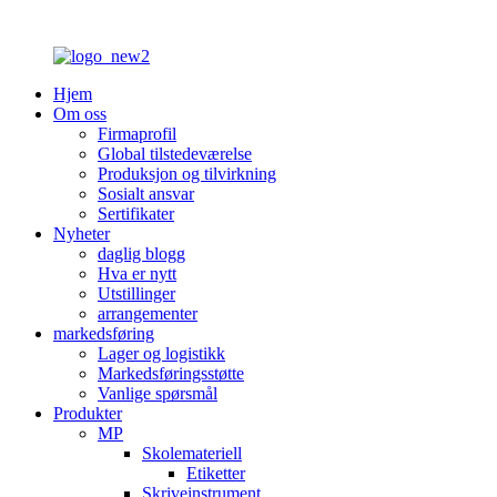
Hjem
Om oss
Firmaprofil
Global tilstedeværelse
Produksjon og tilvirkning
Sosialt ansvar
Sertifikater
Nyheter
daglig blogg
Hva er nytt
Utstillinger
arrangementer
markedsføring
Lager og logistikk
Markedsføringsstøtte
Vanlige spørsmål
Produkter
MP
Skolemateriell
Etiketter
Skriveinstrument