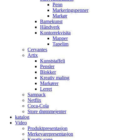
Penn
Markeringspenner
Markør
Barnekunst
Håndverk
Kontorrekvisita
Mapper
Tapelim
Cervantes
Artix
Kunststaffeli
Pensler
Blokker
Kreativ maling
Markører
Lerret
Sampack
Netflix
Coca-Cola
Store drømmejenter
katalog
Video
Produktpresentasjon
Merkevarepresentasjon
Kreativ sone