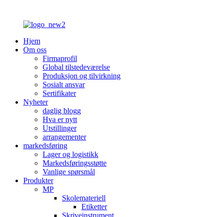
Hjem
Om oss
Firmaprofil
Global tilstedeværelse
Produksjon og tilvirkning
Sosialt ansvar
Sertifikater
Nyheter
daglig blogg
Hva er nytt
Utstillinger
arrangementer
markedsføring
Lager og logistikk
Markedsføringsstøtte
Vanlige spørsmål
Produkter
MP
Skolemateriell
Etiketter
Skriveinstrument