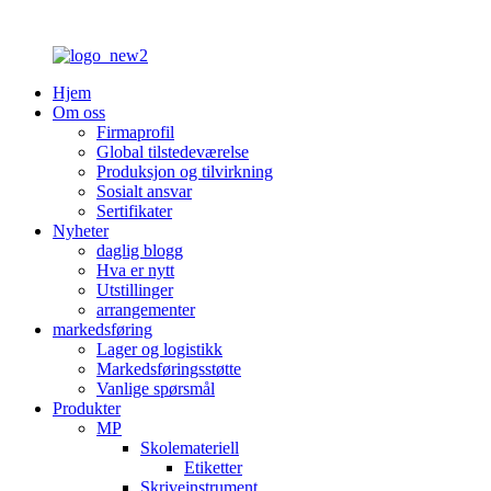
Hjem
Om oss
Firmaprofil
Global tilstedeværelse
Produksjon og tilvirkning
Sosialt ansvar
Sertifikater
Nyheter
daglig blogg
Hva er nytt
Utstillinger
arrangementer
markedsføring
Lager og logistikk
Markedsføringsstøtte
Vanlige spørsmål
Produkter
MP
Skolemateriell
Etiketter
Skriveinstrument