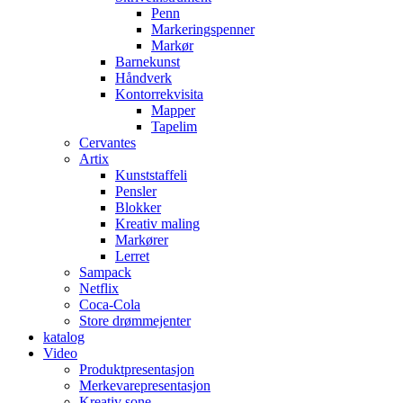
Penn
Markeringspenner
Markør
Barnekunst
Håndverk
Kontorrekvisita
Mapper
Tapelim
Cervantes
Artix
Kunststaffeli
Pensler
Blokker
Kreativ maling
Markører
Lerret
Sampack
Netflix
Coca-Cola
Store drømmejenter
katalog
Video
Produktpresentasjon
Merkevarepresentasjon
Kreativ sone