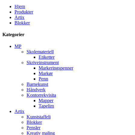
Hjem
Produkter
Artix
Blokker
Kategorier
MP
Skolemateriell
Etiketter
Skriveinstrument
Markeringspenner
Markør
Penn
Barnekunst
Håndverk
Kontorrekvisita
Mapper
Tapelim
Artix
Kunststaffeli
Blokker
Pensler
Kreativ maling