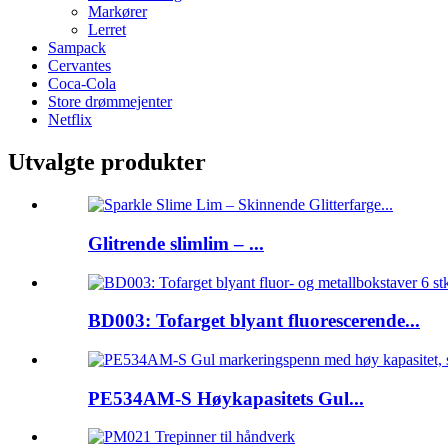
Markører
Lerret
Sampack
Cervantes
Coca-Cola
Store drømmejenter
Netflix
Utvalgte produkter
Glitrende slimlim – ...
BD003: Tofarget blyant fluorescerende...
PE534AM-S Høykapasitets Gul...