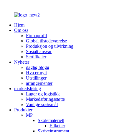
Hjem
Om oss
Firmaprofil
Global tilstedeværelse
Produksjon og tilvirkning
Sosialt ansvar
Sertifikater
Nyheter
daglig blogg
Hva er nytt
Utstillinger
arrangementer
markedsføring
Lager og logistikk
Markedsføringsstøtte
Vanlige spørsmål
Produkter
MP
Skolemateriell
Etiketter
Skriveinstrument