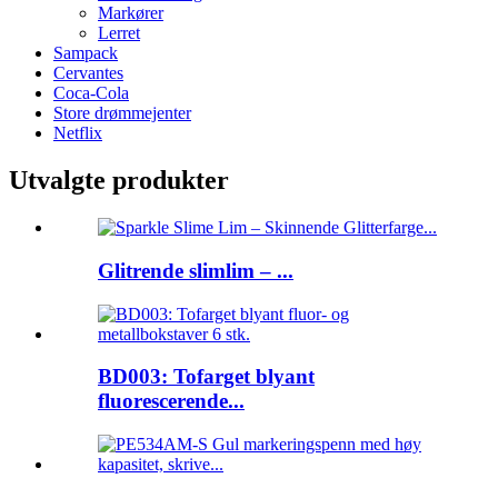
Markører
Lerret
Sampack
Cervantes
Coca-Cola
Store drømmejenter
Netflix
Utvalgte produkter
Glitrende slimlim – ...
BD003: Tofarget blyant
fluorescerende...