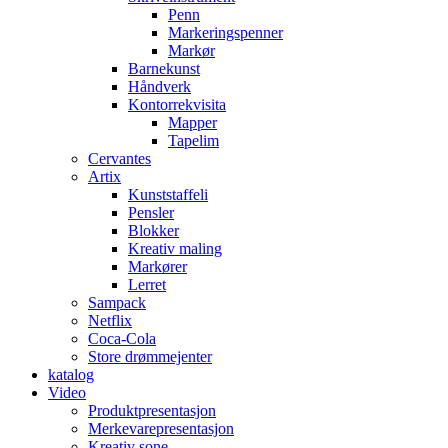
Penn
Markeringspenner
Markør
Barnekunst
Håndverk
Kontorrekvisita
Mapper
Tapelim
Cervantes
Artix
Kunststaffeli
Pensler
Blokker
Kreativ maling
Markører
Lerret
Sampack
Netflix
Coca-Cola
Store drømmejenter
katalog
Video
Produktpresentasjon
Merkevarepresentasjon
Kreativ sone