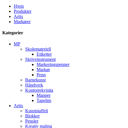
Hjem
Produkter
Artix
Markører
Kategorier
MP
Skolemateriell
Etiketter
Skriveinstrument
Markeringspenner
Markør
Penn
Barnekunst
Håndverk
Kontorrekvisita
Mapper
Tapelim
Artix
Kunststaffeli
Blokker
Pensler
Kreativ maling