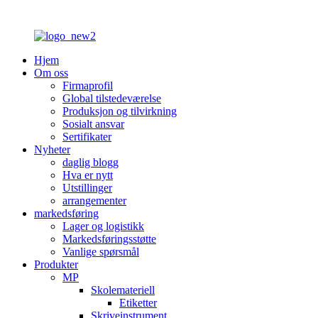
Hjem
Om oss
Firmaprofil
Global tilstedeværelse
Produksjon og tilvirkning
Sosialt ansvar
Sertifikater
Nyheter
daglig blogg
Hva er nytt
Utstillinger
arrangementer
markedsføring
Lager og logistikk
Markedsføringsstøtte
Vanlige spørsmål
Produkter
MP
Skolemateriell
Etiketter
Skriveinstrument