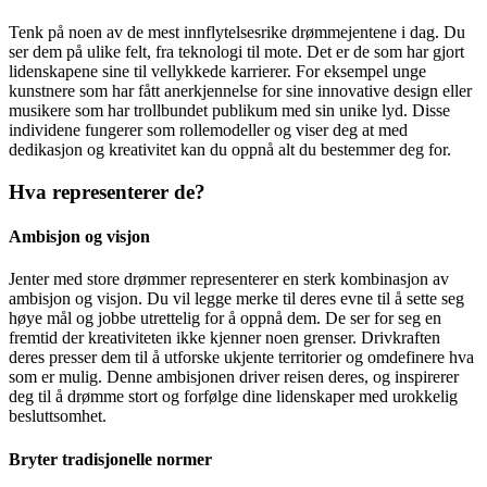
Tenk på noen av de mest innflytelsesrike drømmejentene i dag. Du
ser dem på ulike felt, fra teknologi til mote. Det er de som har gjort
lidenskapene sine til vellykkede karrierer. For eksempel unge
kunstnere som har fått anerkjennelse for sine innovative design eller
musikere som har trollbundet publikum med sin unike lyd. Disse
individene fungerer som rollemodeller og viser deg at med
dedikasjon og kreativitet kan du oppnå alt du bestemmer deg for.
Hva representerer de?
Ambisjon og visjon
Jenter med store drømmer representerer en sterk kombinasjon av
ambisjon og visjon. Du vil legge merke til deres evne til å sette seg
høye mål og jobbe utrettelig for å oppnå dem. De ser for seg en
fremtid der kreativiteten ikke kjenner noen grenser. Drivkraften
deres presser dem til å utforske ukjente territorier og omdefinere hva
som er mulig. Denne ambisjonen driver reisen deres, og inspirerer
deg til å drømme stort og forfølge dine lidenskaper med urokkelig
besluttsomhet.
Bryter tradisjonelle normer