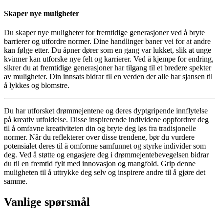
Skaper nye muligheter
Du skaper nye muligheter for fremtidige generasjoner ved å bryte
barrierer og utfordre normer. Dine handlinger baner vei for at andre
kan følge etter. Du åpner dører som en gang var lukket, slik at unge
kvinner kan utforske nye felt og karrierer. Ved å kjempe for endring,
sikrer du at fremtidige generasjoner har tilgang til et bredere spekter
av muligheter. Din innsats bidrar til en verden der alle har sjansen til
å lykkes og blomstre.
Du har utforsket drømmejentene og deres dyptgripende innflytelse
på kreativ utfoldelse. Disse inspirerende individene oppfordrer deg
til å omfavne kreativiteten din og bryte deg løs fra tradisjonelle
normer. Når du reflekterer over disse trendene, bør du vurdere
potensialet deres til å omforme samfunnet og styrke individer som
deg. Ved å støtte og engasjere deg i drømmejentebevegelsen bidrar
du til en fremtid fylt med innovasjon og mangfold. Grip denne
muligheten til å uttrykke deg selv og inspirere andre til å gjøre det
samme.
Vanlige spørsmål