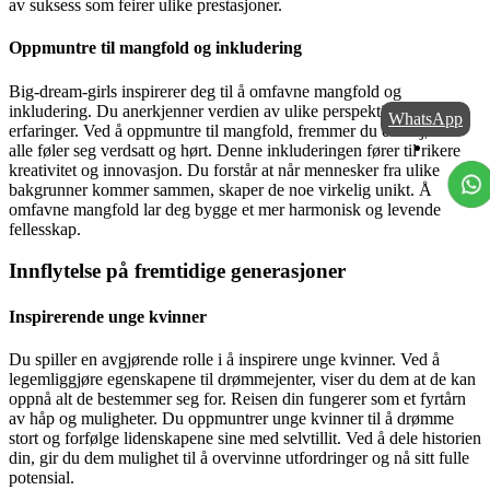
av suksess som feirer ulike prestasjoner.
Oppmuntre til mangfold og inkludering
Big-dream-girls inspirerer deg til å omfavne mangfold og
inkludering. Du anerkjenner verdien av ulike perspektiver og
WhatsApp
erfaringer. Ved å oppmuntre til mangfold, fremmer du et miljø der
alle føler seg verdsatt og hørt. Denne inkluderingen fører til rikere
kreativitet og innovasjon. Du forstår at når mennesker fra ulike
bakgrunner kommer sammen, skaper de noe virkelig unikt. Å
omfavne mangfold lar deg bygge et mer harmonisk og levende
fellesskap.
Innflytelse på fremtidige generasjoner
Inspirerende unge kvinner
Du spiller en avgjørende rolle i å inspirere unge kvinner. Ved å
legemliggjøre egenskapene til drømmejenter, viser du dem at de kan
oppnå alt de bestemmer seg for. Reisen din fungerer som et fyrtårn
av håp og muligheter. Du oppmuntrer unge kvinner til å drømme
stort og forfølge lidenskapene sine med selvtillit. Ved å dele historien
din, gir du dem mulighet til å overvinne utfordringer og nå sitt fulle
potensial.