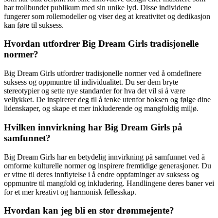
har trollbundet publikum med sin unike lyd. Disse individene
fungerer som rollemodeller og viser deg at kreativitet og dedikasjon
kan føre til suksess.
Hvordan utfordrer Big Dream Girls tradisjonelle
normer?
Big Dream Girls utfordrer tradisjonelle normer ved å omdefinere
suksess og oppmuntre til individualitet. Du ser dem bryte
stereotypier og sette nye standarder for hva det vil si å være
vellykket. De inspirerer deg til å tenke utenfor boksen og følge dine
lidenskaper, og skape et mer inkluderende og mangfoldig miljø.
Hvilken innvirkning har Big Dream Girls på
samfunnet?
Big Dream Girls har en betydelig innvirkning på samfunnet ved å
omforme kulturelle normer og inspirere fremtidige generasjoner. Du
er vitne til deres innflytelse i å endre oppfatninger av suksess og
oppmuntre til mangfold og inkludering. Handlingene deres baner vei
for et mer kreativt og harmonisk fellesskap.
Hvordan kan jeg bli en stor drømmejente?