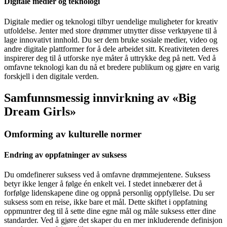
Digitale medier og teknologi
Digitale medier og teknologi tilbyr uendelige muligheter for kreativ
utfoldelse. Jenter med store drømmer utnytter disse verktøyene til å
lage innovativt innhold. Du ser dem bruke sosiale medier, video og
andre digitale plattformer for å dele arbeidet sitt. Kreativiteten deres
inspirerer deg til å utforske nye måter å uttrykke deg på nett. Ved å
omfavne teknologi kan du nå et bredere publikum og gjøre en varig
forskjell i den digitale verden.
Samfunnsmessig innvirkning av «Big
Dream Girls»
Omforming av kulturelle normer
Endring av oppfatninger av suksess
Du omdefinerer suksess ved å omfavne drømmejentene. Suksess
betyr ikke lenger å følge én enkelt vei. I stedet innebærer det å
forfølge lidenskapene dine og oppnå personlig oppfyllelse. Du ser
suksess som en reise, ikke bare et mål. Dette skiftet i oppfatning
oppmuntrer deg til å sette dine egne mål og måle suksess etter dine
standarder. Ved å gjøre det skaper du en mer inkluderende definisjon