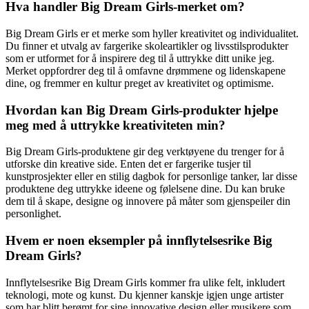
Hva handler Big Dream Girls-merket om?
Big Dream Girls er et merke som hyller kreativitet og individualitet.
Du finner et utvalg av fargerike skoleartikler og livsstilsprodukter
som er utformet for å inspirere deg til å uttrykke ditt unike jeg.
Merket oppfordrer deg til å omfavne drømmene og lidenskapene
dine, og fremmer en kultur preget av kreativitet og optimisme.
Hvordan kan Big Dream Girls-produkter hjelpe
meg med å uttrykke kreativiteten min?
Big Dream Girls-produktene gir deg verktøyene du trenger for å
utforske din kreative side. Enten det er fargerike tusjer til
kunstprosjekter eller en stilig dagbok for personlige tanker, lar disse
produktene deg uttrykke ideene og følelsene dine. Du kan bruke
dem til å skape, designe og innovere på måter som gjenspeiler din
personlighet.
Hvem er noen eksempler på innflytelsesrike Big
Dream Girls?
Innflytelsesrike Big Dream Girls kommer fra ulike felt, inkludert
teknologi, mote og kunst. Du kjenner kanskje igjen unge artister
som har blitt berømt for sine innovative design eller musikere som