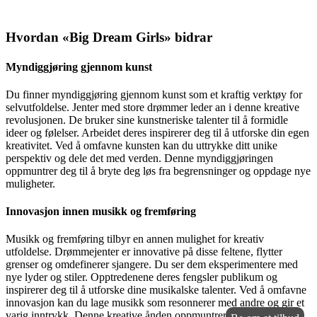
Hvordan «Big Dream Girls» bidrar
Myndiggjøring gjennom kunst
Du finner myndiggjøring gjennom kunst som et kraftig verktøy for
selvutfoldelse. Jenter med store drømmer leder an i denne kreative
revolusjonen. De bruker sine kunstneriske talenter til å formidle
ideer og følelser. Arbeidet deres inspirerer deg til å utforske din egen
kreativitet. Ved å omfavne kunsten kan du uttrykke ditt unike
perspektiv og dele det med verden. Denne myndiggjøringen
oppmuntrer deg til å bryte deg løs fra begrensninger og oppdage nye
muligheter.
Innovasjon innen musikk og fremføring
Musikk og fremføring tilbyr en annen mulighet for kreativ
utfoldelse. Drømmejenter er innovative på disse feltene, flytter
grenser og omdefinerer sjangere. Du ser dem eksperimentere med
nye lyder og stiler. Opptredenene deres fengsler publikum og
inspirerer deg til å utforske dine musikalske talenter. Ved å omfavne
innovasjon kan du lage musikk som resonnerer med andre og gir et
varig inntrykk. Denne kreative ånden oppmuntrer deg til å forfølge