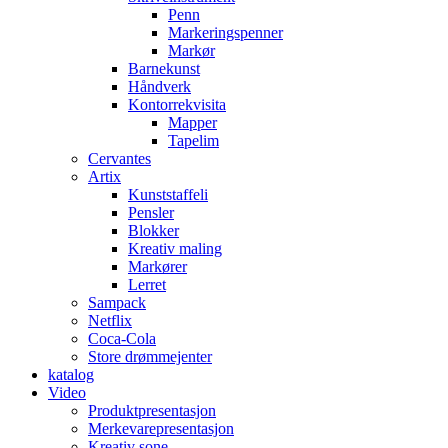
Penn
Markeringspenner
Markør
Barnekunst
Håndverk
Kontorrekvisita
Mapper
Tapelim
Cervantes
Artix
Kunststaffeli
Pensler
Blokker
Kreativ maling
Markører
Lerret
Sampack
Netflix
Coca-Cola
Store drømmejenter
katalog
Video
Produktpresentasjon
Merkevarepresentasjon
Kreativ sone