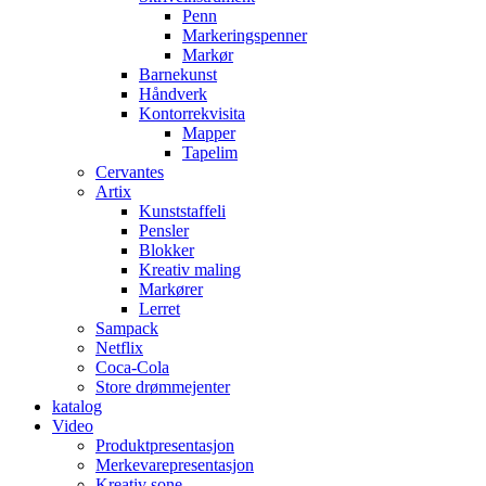
Penn
Markeringspenner
Markør
Barnekunst
Håndverk
Kontorrekvisita
Mapper
Tapelim
Cervantes
Artix
Kunststaffeli
Pensler
Blokker
Kreativ maling
Markører
Lerret
Sampack
Netflix
Coca-Cola
Store drømmejenter
katalog
Video
Produktpresentasjon
Merkevarepresentasjon
Kreativ sone