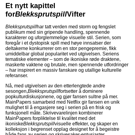
Et nytt kapittel
for
Blekksprutspill
Vifter
Blekksprutspill
har tatt verden med storm og fengslet
publikum med sin gripende handling, spennende
karakterer og uforglemmelige visuelle stil. Serien, som
foregår i et dystopisk spill med høye innsatser der
deltakerne konkurrerer om en stor pengepremie, fikk
umiddelbar global popularitet ved utgivelsen. Seriens
tematiske elementer – som de ikoniske røde draktene,
maskerte vaktene og brutale, men spennende utfordringer
– har inspirert en massiv fanskare og utallige kulturelle
referanser.
Nå, med utgivelsen av den etterlengtede andre
sesongen,
Blekksprutspill
fortsetter å dominere
popkulturdiskusjonene, og gjør fansen sultne på mer.
MainPapers samarbeid med Netflix gir fansen en unik
mulighet til å engasjere seg i serien på en frisk og
funksjonell måte. Skrivevarelinjen kombinerer
MainPapers forpliktelse til kvalitet med det
ikoniske
Blekksprutspill
visuelle effekter, og skaper en
kolleksjon i begrenset opplag designet for å begeistre
både fans av serien og skrivesaker-entusiaster.