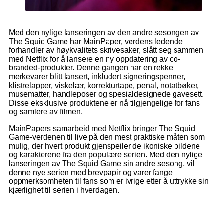
Med den nylige lanseringen av den andre sesongen av
The Squid Game har MainPaper, verdens ledende
forhandler av høykvalitets skrivesaker, slått seg sammen
med Netflix for å lansere en ny oppdatering av co-
branded-produkter. Denne gangen har en rekke
merkevarer blitt lansert, inkludert signeringspenner,
klistrelapper, viskelær, korrekturtape, penal, notatbøker,
musematter, handleposer og spesialdesignede gavesett.
Disse eksklusive produktene er nå tilgjengelige for fans
og samlere av filmen.
MainPapers samarbeid med Netflix bringer The Squid
Game-verdenen til live på den mest praktiske måten som
mulig, der hvert produkt gjenspeiler de ikoniske bildene
og karakterene fra den populære serien. Med den nylige
lanseringen av The Squid Game sin andre sesong, vil
denne nye serien med brevpapir og varer fange
oppmerksomheten til fans som er ivrige etter å uttrykke sin
kjærlighet til serien i hverdagen.