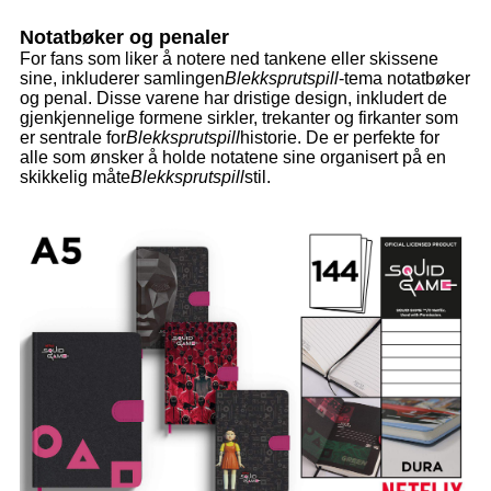
Notatbøker og penaler
For fans som liker å notere ned tankene eller skissene
sine, inkluderer samlingen
Blekksprutspill
-tema notatbøker
og penal. Disse varene har dristige design, inkludert de
gjenkjennelige formene sirkler, trekanter og firkanter som
er sentrale for
Blekksprutspill
historie. De er perfekte for
alle som ønsker å holde notatene sine organisert på en
skikkelig måte
Blekksprutspill
stil.