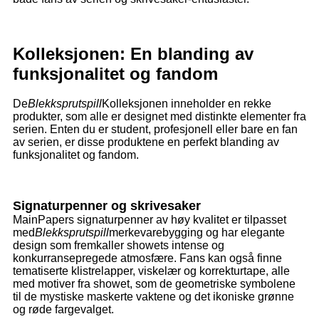
Kolleksjonen: En blanding av
funksjonalitet og fandom
De
Blekksprutspill
Kolleksjonen inneholder en rekke
produkter, som alle er designet med distinkte elementer fra
serien. Enten du er student, profesjonell eller bare en fan
av serien, er disse produktene en perfekt blanding av
funksjonalitet og fandom.
Signaturpenner og skrivesaker
MainPapers signaturpenner av høy kvalitet er tilpasset
med
Blekksprutspill
merkevarebygging og har elegante
design som fremkaller showets intense og
konkurransepregede atmosfære. Fans kan også finne
tematiserte klistrelapper, viskelær og korrekturtape, alle
med motiver fra showet, som de geometriske symbolene
til de mystiske maskerte vaktene og det ikoniske grønne
og røde fargevalget.