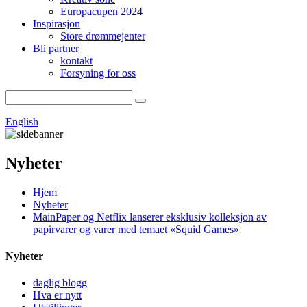
Europacupen 2024
Inspirasjon
Store drømmejenter
Bli partner
kontakt
Forsyning for oss
English
Nyheter
Hjem
Nyheter
MainPaper og Netflix lanserer eksklusiv kolleksjon av
papirvarer og varer med temaet «Squid Games»
Nyheter
daglig blogg
Hva er nytt