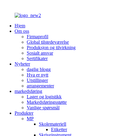
Hjem
Om oss
Firmaprofil
Global tilstedeværelse
Produksjon og tilvirkning
Sosialt ansvar
Sertifikater
Nyheter
daglig blogg
Hva er nytt
Utstillinger
arrangementer
markedsføring
Lager og logistikk
Markedsføringsstøtte
Vanlige spørsmål
Produkter
MP
Skolemateriell
Etiketter
Skriveinstrument