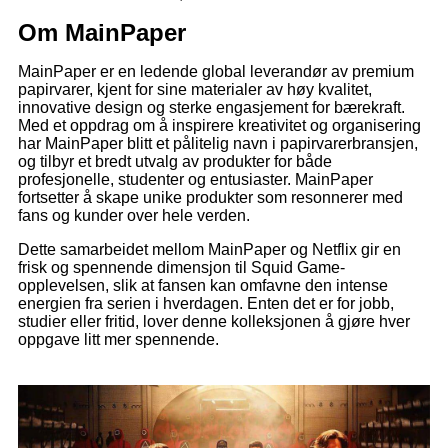
Om MainPaper
MainPaper er en ledende global leverandør av premium
papirvarer, kjent for sine materialer av høy kvalitet,
innovative design og sterke engasjement for bærekraft.
Med et oppdrag om å inspirere kreativitet og organisering
har MainPaper blitt et pålitelig navn i papirvarerbransjen,
og tilbyr et bredt utvalg av produkter for både
profesjonelle, studenter og entusiaster. MainPaper
fortsetter å skape unike produkter som resonnerer med
fans og kunder over hele verden.
Dette samarbeidet mellom MainPaper og Netflix gir en
frisk og spennende dimensjon til Squid Game-
opplevelsen, slik at fansen kan omfavne den intense
energien fra serien i hverdagen. Enten det er for jobb,
studier eller fritid, lover denne kolleksjonen å gjøre hver
oppgave litt mer spennende.